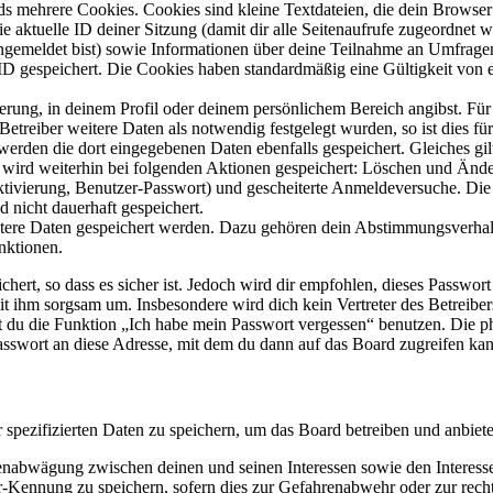
s mehrere Cookies. Cookies sind kleine Textdateien, die dein Browser 
ie aktuelle ID deiner Sitzung (damit dir alle Seitenaufrufe zugeordnet
angemeldet bist) sowie Informationen über deine Teilnahme an Umfragen
ID gespeichert. Die Cookies haben standardmäßig eine Gültigkeit von e
ierung, in deinem Profil oder deinem persönlichem Bereich angibst. Für
reiber weitere Daten als notwendig festgelegt wurden, so ist dies für 
 werden die dort eingegebenen Daten ebenfalls gespeichert. Gleiches gi
e wird weiterhin bei folgenden Aktionen gespeichert: Löschen und Änd
ktivierung, Benutzer-Passwort) und gescheiterte Anmeldeversuche. D
d nicht dauerhaft gespeichert.
eitere Daten gespeichert werden. Dazu gehören dein Abstimmungsverhal
nktionen.
ert, so dass es sicher ist. Jedoch wird dir empfohlen, dieses Passwor
it ihm sorgsam um. Insbesondere wird dich kein Vertreter des Betreibe
nst du die Funktion „Ich habe mein Passwort vergessen“ benutzen. Di
asswort an diese Adresse, mit dem du dann auf das Board zugreifen kan
r spezifizierten Daten zu speichern, um das Board betreiben und anbiet
ssenabwägung zwischen deinen und seinen Interessen sowie den Interes
-Kennung zu speichern, sofern dies zur Gefahrenabwehr oder zur recht