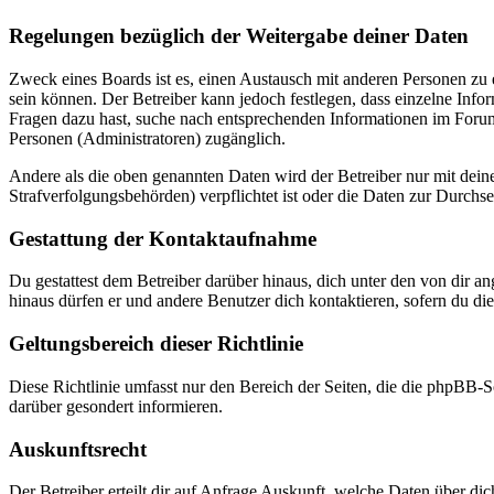
Regelungen bezüglich der Weitergabe deiner Daten
Zweck eines Boards ist es, einen Austausch mit anderen Personen zu er
sein können. Der Betreiber kann jedoch festlegen, dass einzelne Infor
Fragen dazu hast, suche nach entsprechenden Informationen im Forum 
Personen (Administratoren) zugänglich.
Andere als die oben genannten Daten wird der Betreiber nur mit deine
Strafverfolgungsbehörden) verpflichtet ist oder die Daten zur Durchset
Gestattung der Kontaktaufnahme
Du gestattest dem Betreiber darüber hinaus, dich unter den von dir a
hinaus dürfen er und andere Benutzer dich kontaktieren, sofern du die
Geltungsbereich dieser Richtlinie
Diese Richtlinie umfasst nur den Bereich der Seiten, die die phpBB-S
darüber gesondert informieren.
Auskunftsrecht
Der Betreiber erteilt dir auf Anfrage Auskunft, welche Daten über dic