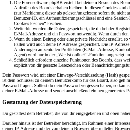
Die Forensoftware phpBB erstellt bei deinem Besuch des Board
Aufrufen des Boards erhalten bleiben. In diesen Cookies sind d
(zur Markierung dieser als gelesen/ungelesen; sofern du nicht 
Benutzer-ID, ein Authentifizierungsschlüssel und eine Session-
Cookies löschen“ löschen.
Weiterhin werden die Daten gespeichert, die du bei der Registr
E-Mail-Adresse und ein Passwort notwendig. Wenn durch den Bet
Wenn du einen Beitrag oder eine private Nachricht erstellst, so
Fällen wird auch deine IP-Adresse gespeichert. Die IP-Adress
Änderungen an zentralen Profildaten (E-Mail-Adresse, Kontoa
Agent) wird nur in der „Wer ist online?“-Funktion angezeigt un
Schließlich erfordern einzelne Funktionen des Boards, dass w
explizit von dir gesetzte Lesezeichen oder Benachrichtigungsfu
Dein Passwort wird mit einer Einwege-Verschlüsselung (Hash) gespeich
ist dein Schlüssel zu deinem Benutzerkonto für das Board, also geh m
Passwort fragen. Solltest du dein Passwort vergessen haben, so kan
deiner E-Mail-Adresse und sendet anschließend ein neu generiertes P
Gestattung der Datenspeicherung
Du gestattest dem Betreiber, die von dir eingegebenen und oben nähe
Darüber hinaus ist der Betreiber berechtigt, im Rahmen einer Intere
deiner IP-Adresse und der von deinem Browser übermittelter Browser