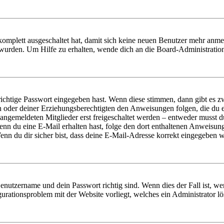
 komplett ausgeschaltet hat, damit sich keine neuen Benutzer mehr anm
 wurden. Um Hilfe zu erhalten, wende dich an die Board-Administratio
richtige Passwort eingegeben hast. Wenn diese stimmen, dann gibt es
ern oder deiner Erziehungsberechtigten den Anweisungen folgen, die du e
 angemeldeten Mitglieder erst freigeschaltet werden – entweder musst du
. Wenn du eine E-Mail erhalten hast, folge den dort enthaltenen Anweis
nn du dir sicher bist, dass deine E-Mail-Adresse korrekt eingegeben w
Benutzername und dein Passwort richtig sind. Wenn dies der Fall ist, w
igurationsproblem mit der Website vorliegt, welches ein Administrator l