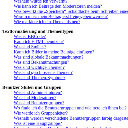
Weshalb wurde ich verwarnt?
Wie kann ich Beiträge den Moderatoren melden?
Was bewirkt die „Speichern“-Schaltfläche beim Schreiben eine
Warum muss mein Beitrag erst freigegeben werden?
Wie markiere ich ein Thema als neu?
Textformatierung und Thementypen
Was ist BBCode?
Kann ich HTML benutzen?
Was sind Smilies?
Kann ich Bilder in meine Beiträge einfügen?
Was sind globale Bekanntmachungen?
Was sind Bekanntmachungen?
Was sind wichtige Themen?
Was sind geschlossene Themen?
Was sind Themen-Symbole?
Benutzer-Stufen und Gruppen
Was sind Administratoren?
Was sind Moderatoren?
Was sind Benutzergruppen?
Wo finde ich die Benutzergruppen und wie trete ich ihnen bei?
Wie werde ich Gruppenleiter?
Weshalb werden verschiedene Benutzergruppen farbig dargestel
Was ist eine Hauptgruppe?