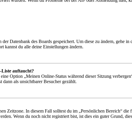
tiviert wurden. Wenn du Probleme bei der An- oder Abmeldung hast, ka
 in der Datenbank des Boards gespeichert. Um diese zu ändern, gehe in
t kannst du alle deine Einstellungen ändern.
-Liste auftaucht?
n eine Option „Meinen Online-Status während dieser Sitzung verbergen
t dann als unsichtbarer Besucher gezählt.
en Zeitzone. In diesem Fall solltest du im „Persönlichen Bereich“ die fü
den. Wenn du noch nicht registriert bist, ist dies ein guter Grund, dies 