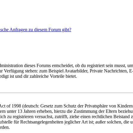
tische Anfragen zu diesem Forum gibt?
istration dieses Forums entscheidet, ob du registriert sein musst, um Be
zur Verfügung stehen: zum Beispiel Avatarbilder, Private Nachrichten, 
igt ist und dir zahlreiche Vorteile bietet.
t of 1998 (deutsch: Gesetz zum Schutz der Privatsphäre von Kindern i
ern unter 13 Jahren erheben, hierzu die Zustimmung der Eltern bezieh
dich zu registrieren versuchst, zutrifft, ziehe einen rechtlichen Beista
stelle für Rechtsangelegenheiten jeglicher Art ist; außer solchen, die
erden.